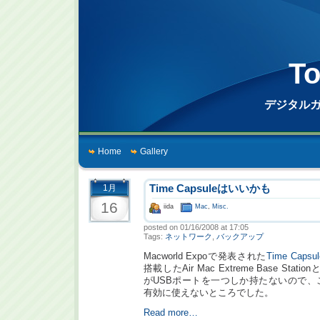
To
デジタル
Home
Gallery
1月
Time Capsuleはいいかも
16
iida
Mac
,
Misc.
posted on 01/16/2008 at 17:05
Tags:
ネットワーク
,
バックアップ
Macworld Expoで発表された
Time Capsul
搭載したAir Mac Extreme Base Stati
がUSBポートを一つしか持たないので、これが
有効に使えないところでした。
Read more…