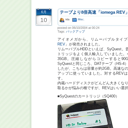
6月
テープより8倍高速「iomega REV
10
iida
Misc.
posted on 06/10/2004 at 00:24
Tags:
バックアップ
アイオメガから、リムーバブルタイプ
REV
」が発売されました。
リムーバブルHDDといえば、SyQuest
トリッジをよく個人輸入していました。
35GB。圧縮しながらコピーすると9
SyQuestと同じころ、DATテープ（HS
したが、こちらは容量が約2GB。高速な
アップに使っていました。対するREV
す。
内蔵ハードディスクがどんどん大きくな
取るかが悩みの種ですが、REVはいい選
■SyQuestのカートリッジ（SQ400）