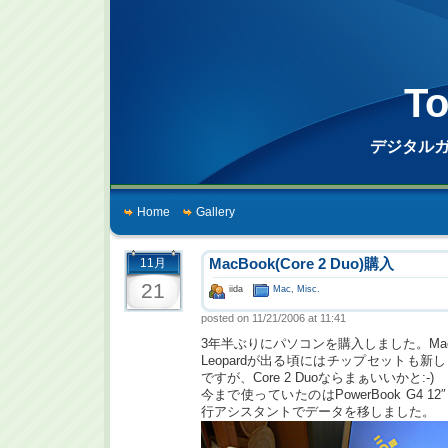
To
デジタル
Home
Gallery
11月
MacBook(Core 2 Duo)購入
21
iida
Mac
,
Misc.
posted on 11/21/2006 at 11:41
3年半ぶりにパソコンを購入しました。MacBoo
Leopardが出る頃にはチップセットも
ですが、Core 2 Duoならまぁいいかと:-)
今まで使っていたのはPowerBook G4 1
行アシスタントでデータを移しました。