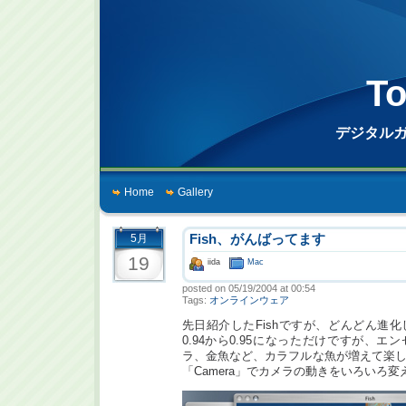
To
デジタル
Home
Gallery
5月
Fish、がんばってます
19
iida
Mac
posted on 05/19/2004 at 00:54
Tags:
オンラインウェア
先日紹介したFishですが、どんどん進
0.94から0.95になっただけですが、
ラ、金魚など、カラフルな魚が増えて楽
「Camera」でカメラの動きをいろいろ